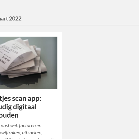
art 2022
jes scan app:
dig digitaal
ouden
 vast wel: facturen en
kwijtraken, uitzoeken,